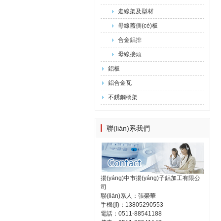
走線架及型材
母線蓋側(cè)板
合金鋁排
母線接頭
鋁板
鋁合金瓦
不銹鋼橋架
聯(lián)系我們
揚(yáng)中市揚(yáng)子鋁加工有限公
司
聯(lián)系人：張榮華
手機(jī)：13805290553
電話：0511-88541188