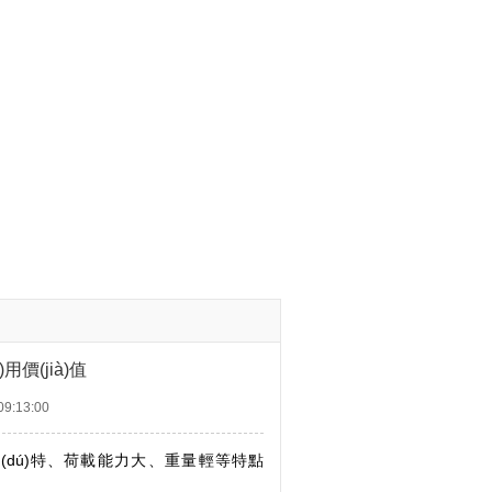
價(jià)值
9:13:00
樣獨(dú)特、荷載能力大、重量輕等特點