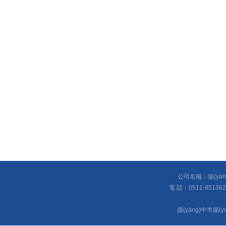
公司名稱：揚(yán
電 話：0511-851362
揚(yáng)中市揚(