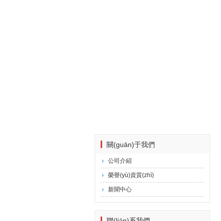
關(guān)于我們
公司介紹
榮譽(yù)資質(zhì)
新聞中心
聯(lián)系我們