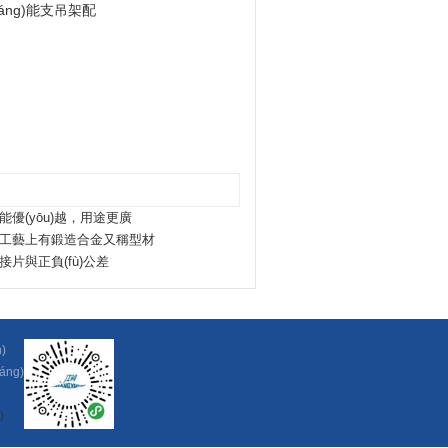
áng)能支吊架配
優(yōu)越，用途更廣
工藝上有鍛造合金又稱型材
片與正負(fù)公差
)
áng)
)