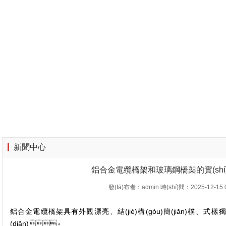
新聞中心
鋁合金電纜橋架和玻璃鋼橋架的實(shí)用
發(fā)布者：admin 時(shí)間：2025-12-15 0
鋁合金電纜橋架具有外觀漂亮、結(jié)構(gòu)簡(jiǎn)樸、式
(diǎn)。