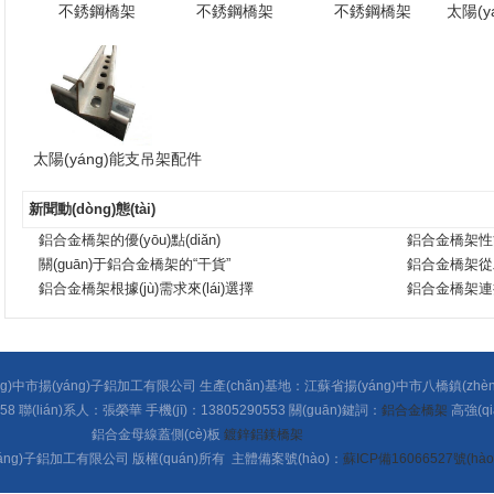
不銹鋼橋架
不銹鋼橋架
不銹鋼橋架
太陽(y
太陽(yáng)能支吊架配件
新聞動(dòng)態(tài)
鋁合金橋架的優(yōu)點(diǎn)
鋁合金橋架性能
關(guān)于鋁合金橋架的“干貨”
鋁合金橋架從
鋁合金橋架根據(jù)需求來(lái)選擇
鋁合金橋架連接
g)中市揚(yáng)子鋁加工有限公司 生產(chǎn)基地：江蘇省揚(yáng)中市八橋鎮(zhèn
58 聯(lián)系人：張榮華 手機(jī)：13805290553 關(guān)鍵詞：
鋁合金橋架
高強(qi
鋁合金母線蓋側(cè)板
鍍鋅鋁鎂橋架
yáng)子鋁加工有限公司 版權(quán)所有
主體備案號(hào)：
蘇ICP備16066527號(hào