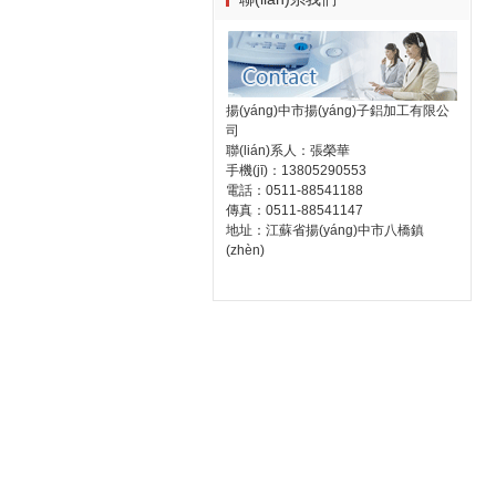
揚(yáng)中市揚(yáng)子鋁加工有限公
司
聯(lián)系人：張榮華
手機(jī)：13805290553
電話：0511-88541188
傳真：0511-88541147
地址：江蘇省揚(yáng)中市八橋鎮
(zhèn)